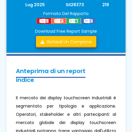
Lug 2025
SII28373
219
Formato Del Rapporto
Download Free Report Sample
Richiedi Un Campione
Anteprima di un report
indice
Il mercato dei display touchscreen industriali è
segmentato per tipologia e applicazione.
Operatori, stakeholder e altri partecipanti al
mercato globale dei display touchscreen
industriali potranno trarre vantaggio dall'utilizzo