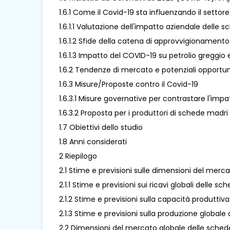
1.6.1 Come il Covid-19 sta influenzando il settor
1.6.1.1 Valutazione dell'impatto aziendale delle 
1.6.1.2 Sfide della catena di approvvigionamento
1.6.1.3 Impatto del COVID-19 su petrolio greggio e
1.6.2 Tendenze di mercato e potenziali opportun
1.6.3 Misure/Proposte contro il Covid-19
1.6.3.1 Misure governative per contrastare l'imp
1.6.3.2 Proposta per i produttori di schede madri
1.7 Obiettivi dello studio
1.8 Anni considerati
2 Riepilogo
2.1 Stime e previsioni sulle dimensioni del merca
2.1.1 Stime e previsioni sui ricavi globali delle s
2.1.2 Stime e previsioni sulla capacità produtti
2.1.3 Stime e previsioni sulla produzione globale
2.2 Dimensioni del mercato globale delle schede