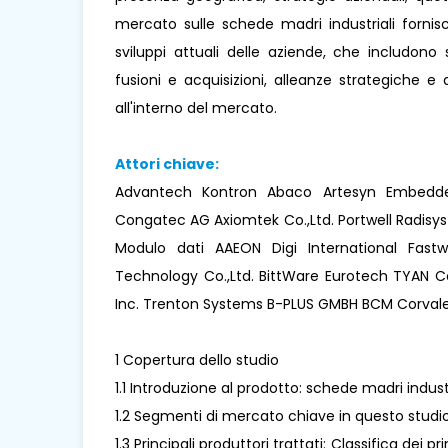
mercato sulle schede madri industriali fornisc
sviluppi attuali delle aziende, che includono s
fusioni e acquisizioni, alleanze strategiche 
all'interno del mercato.
Attori chiave:
Advantech Kontron Abaco Artesyn Embedded
Congatec AG Axiomtek Co.,Ltd. Portwell Radisys
Modulo dati AAEON Digi International Fas
Technology Co.,Ltd. BittWare Eurotech TYAN 
Inc. Trenton Systems B-PLUS GMBH BCM Corval
1 Copertura dello studio
1.1 Introduzione al prodotto: schede madri industr
1.2 Segmenti di mercato chiave in questo studi
1.3 Principali produttori trattati: Classifica dei p