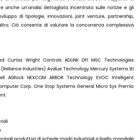
e anche un'analisi dettagliata incentrata sulle notizie e gli
viluppo di tipologie, innovazioni, joint venture, partnership,
e altro. Ciò consente di valutare la concorrenza complessiva
 Curtiss Wright Controls ADLINK DFI MSC Technologies
 (Reliance Industries) Avalue Technology Mercury Systems IEI
twell ASRock NEXCOM ARBOR Technology EVOC Intelligent
Computer Corp. One Stop Systems General Micro Sys Premio
ent
iali
o
rincipali produttori di schede madri industriali a livello mondiale