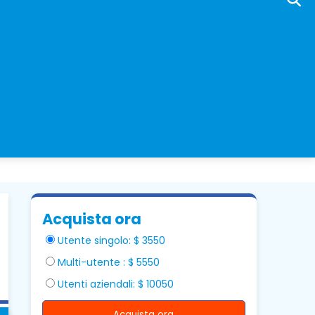
Acquista ora
Utente singolo: $ 3550
Multi-utente : $ 5550
Utenti aziendali: $ 10050
Acquista ora