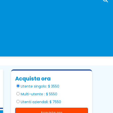
Acquista ora
Utente singolo: $ 3550
Multi-utente : $ 5550
Utenti aziendali: $ 7550
Acquista ora