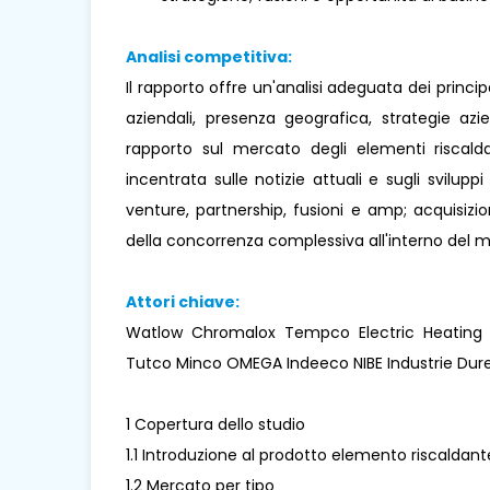
Analisi competitiva:
Il rapporto offre un'analisi adeguata dei princi
aziendali, presenza geografica, strategie az
rapporto sul mercato degli elementi riscaldan
incentrata sulle notizie attuali e sugli sviluppi
venture, partnership, fusioni e amp; acquisizio
della concorrenza complessiva all'interno del 
Attori chiave:
Watlow Chromalox Tempco Electric Heating E
Tutco Minco OMEGA Indeeco NIBE Industrie Durex
1 Copertura dello studio
1.1 Introduzione al prodotto elemento riscaldante
1.2 Mercato per tipo