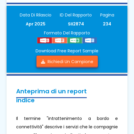
Data Di Rilascio
ID Del Rapporto
Pagina
Apr 2025
SII2874
234
Formato Del Rapporto
Download Free Report Sample
Richiedi Un Campione
Anteprima di un report
indice
Il termine "intrattenimento a bordo e
connettività" descrive i servizi che le compagnie