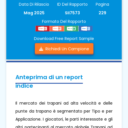
Data Di Rilascio
ID Del Rapporto
Pagina
Mag 2025
SII7573
229
Formato Del Rapporto
Download Free Report Sample
Richiedi Un Campione
Anteprima di un report
indice
Il mercato dei trapani ad alta velocità e delle
punte da trapano è segmentato per Tipo e per
Applicazione. I giocatori, le parti interessate e gli
altri partecipanti al mercato globale Trapani ad