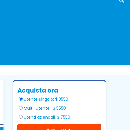
Acquista ora
Utente singolo: $ 3550
Multi-utente : $ 5550
Utenti aziendali: $ 7550
Acquista ora