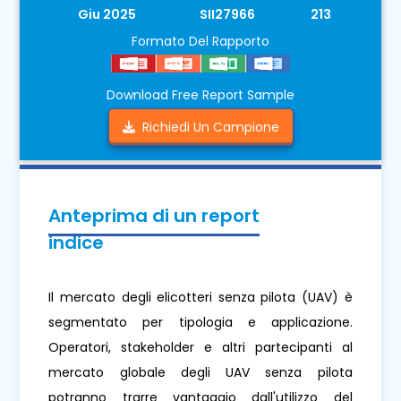
Giu 2025
SII27966
213
Formato Del Rapporto
Download Free Report Sample
Richiedi Un Campione
Anteprima di un report
indice
Il mercato degli elicotteri senza pilota (UAV) è
segmentato per tipologia e applicazione.
Operatori, stakeholder e altri partecipanti al
mercato globale degli UAV senza pilota
potranno trarre vantaggio dall'utilizzo del