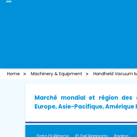
Home
Machinery & Equipment
Handheld Vacuum M
Marché mondial et région des a
Europe, Asie-Pacifique, Amérique 
Data Di Rilascio
ID Del Rapporto
Pagina