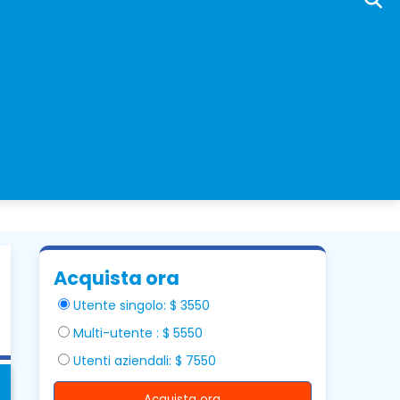
Acquista ora
Utente singolo: $ 3550
Multi-utente : $ 5550
Utenti aziendali: $ 7550
Acquista ora