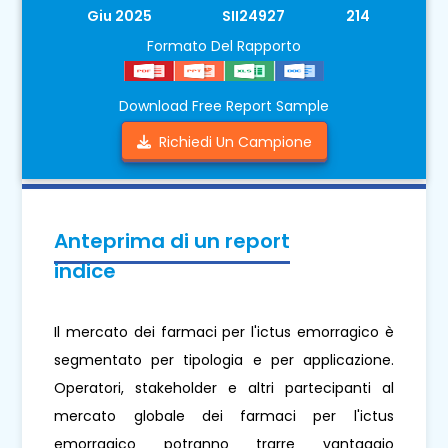
Giu 2025
SII24927
214
Formato Del Rapporto
Download Free Report Sample
Richiedi Un Campione
Anteprima di un report
indice
Il mercato dei farmaci per l'ictus emorragico è
segmentato per tipologia e per applicazione.
Operatori, stakeholder e altri partecipanti al
mercato globale dei farmaci per l'ictus
emorragico potranno trarre vantaggio