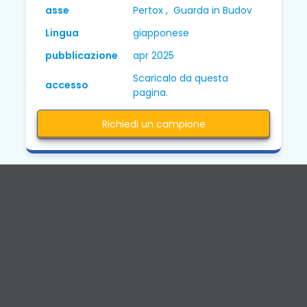
asse
Pertox , Guarda in Budov
Lingua
giapponese
pubblicazione
apr 2025
Scaricalo da questa
accesso
pagina.
Richiedi un campione