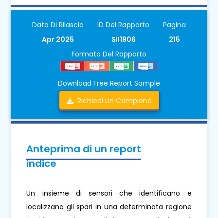
Data Di Rilascio
ID Del Rapporto
Pagina
Apr 2025
SII1906
215
Formato Del Rapporto
Download Free Report Sample
Richiedi Un Campione
Anteprima di un report
indice
Un insieme di sensori che identificano e
localizzano gli spari in una determinata regione