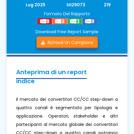
Lug 2025
SII29073
219
Formato Del Rapporto
Download Free Report Sample
Richiedi Un Campione
Anteprima di un report
indice
Il mercato dei convertitori CC/CC step-down a
quattro canali è segmentato per tipologia e
applicazione. Operatori, stakeholder e altri
partecipanti al mercato globale dei convertitori
CC/CC step-down a quattro canali potranno