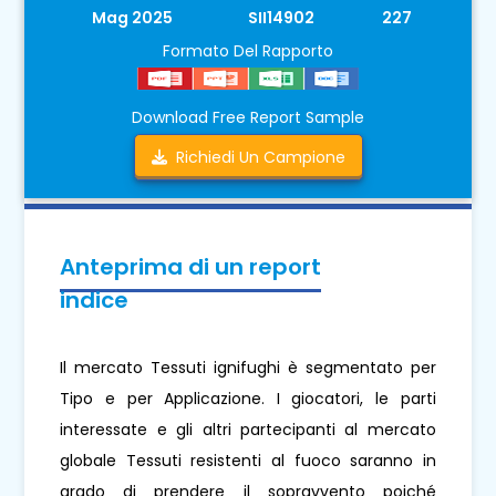
Mag 2025
SII14902
227
Formato Del Rapporto
Download Free Report Sample
Richiedi Un Campione
Anteprima di un report
indice
Il mercato Tessuti ignifughi è segmentato per
Tipo e per Applicazione. I giocatori, le parti
interessate e gli altri partecipanti al mercato
globale Tessuti resistenti al fuoco saranno in
grado di prendere il sopravvento poiché