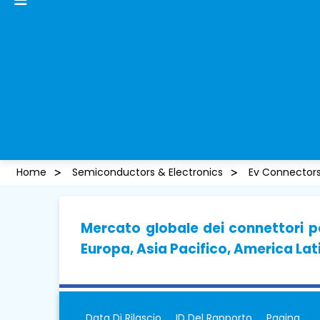
Home
Semiconductors & Electronics
Ev Connector
Mercato globale dei connettori pe
Europa, Asia Pacifico, America Lat
Data Di Rilascio
ID Del Rapporto
Pagina