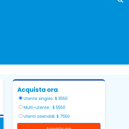
Acquista ora
Utente singolo: $ 3550
Multi-utente : $ 5550
Utenti aziendali: $ 7550
Acquista ora