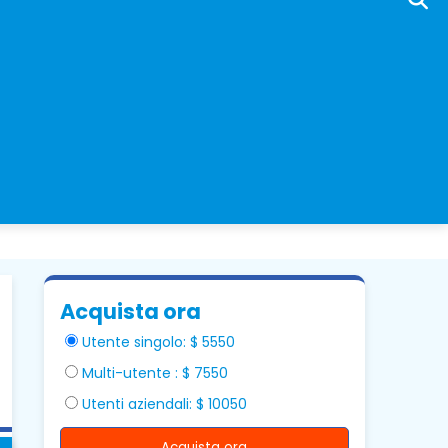
Acquista ora
Utente singolo: $ 5550
Multi-utente : $ 7550
Utenti aziendali: $ 10050
Acquista ora