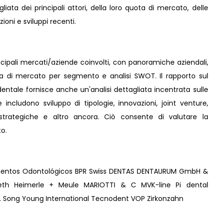
iata dei principali attori, della loro quota di mercato, delle
zioni e sviluppi recenti.
incipali mercati/aziende coinvolti, con panoramiche aziendali,
ta di mercato per segmento e analisi SWOT. Il rapporto sul
entale fornisce anche un'analisi dettagliata incentrata sulle
e includono sviluppo di tipologie, innovazioni, joint venture,
e strategiche e altro ancora. Ciò consente di valutare la
o.
mentos Odontológicos BPR Swiss DENTAS DENTAURUM GmbH &
eth Heimerle + Meule MARIOTTI & C MVK-line Pi dental
SRL Song Young International Tecnodent VOP Zirkonzahn