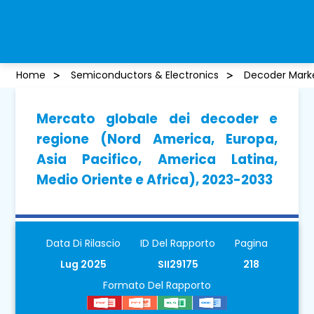
Home
Semiconductors & Electronics
Decoder Mark
Mercato globale dei decoder e
regione (Nord America, Europa,
Asia Pacifico, America Latina,
Medio Oriente e Africa), 2023-2033
Data Di Rilascio
ID Del Rapporto
Pagina
Lug 2025
SII29175
218
Formato Del Rapporto