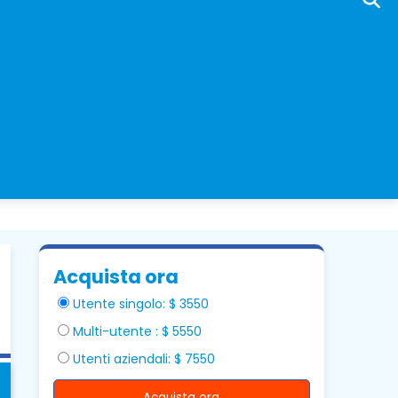
Acquista ora
Utente singolo: $ 3550
Multi-utente : $ 5550
Utenti aziendali: $ 7550
Acquista ora