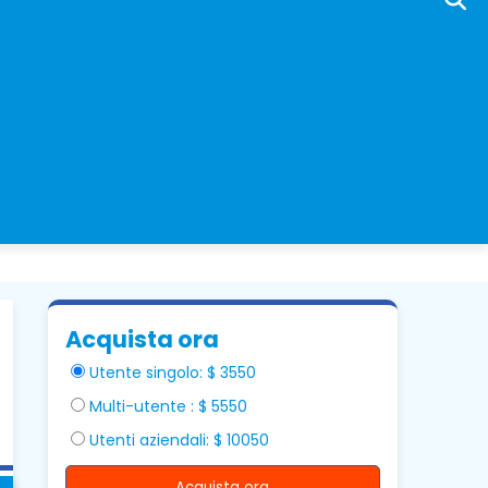
Acquista ora
Utente singolo: $ 3550
Multi-utente : $ 5550
Utenti aziendali: $ 10050
Acquista ora