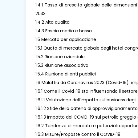
1.4.1 Tasso di crescita globale delle dimension
2033
1.4.2 Alta qualità
1.4.3 Fascia media e bassa
1.5 Mercato per applicazione
1.5.1 Quota di mercato globale degli hotel congr
1.5.2 Riunione aziendale
1.5.3 Riunione associativa
1.5.4 Riunione di enti pubblici
1.6 Malattia da Coronavirus 2023 (Covid-19): im
1.6.1 Come il Covid-19 sta influenzando il setto
1.6.1.1 Valutazione dell'impatto sul business degl
1.6.1.2 Sfide della catena di approvvigionamento
1.6.1.3 Impatto del COVID-19 sul petrolio greggio 
1.6.2 Tendenze di mercato e potenziali opportun
1.6.3 Misure/Proposte contro il COVID-19