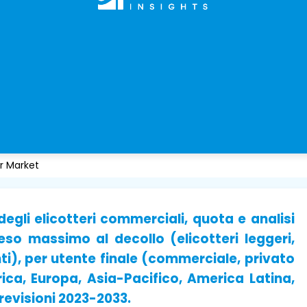
r Market
gli elicotteri commerciali, quota e analisi
eso massimo al decollo (elicotteri leggeri,
nti), per utente finale (commerciale, privato
ica, Europa, Asia-Pacifico, America Latina,
previsioni 2023-2033.