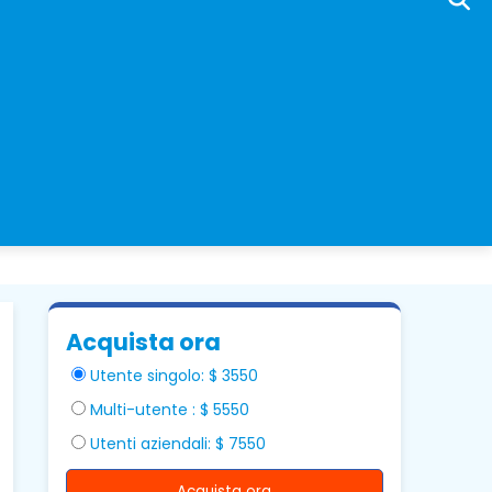
Acquista ora
Utente singolo: $ 3550
Multi-utente : $ 5550
Utenti aziendali: $ 7550
Acquista ora