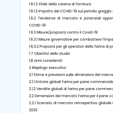
1.6.1.2 Sfide della catena di fornitura
1.6.1.3 Impatto del COVID-19 sul petrolio greggio 
1.6.2 Tendenze di mercato e potenziali opp
COVID-19
1.6.3 Misure/proposta contro il Covid-19
1.6.3.1 Misure governative per combattere l'imp
1.6.3.2 Proposta per gli operatori della farina
1.7 Obiettivi dello studio
1,8 anni considerati
2 Riepilogo esecutivo
2.1 Stime e previsioni sulle dimensioni del mer
2.1.1 Entrate globali Farina per pane commercia
2.1.2 Vendite globali di farina per pane commer
2.2 Dimensioni del mercato Farina per il pane c
2.2.1 Scenario di mercato retrospettivo globale
2033