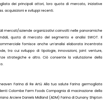
liata dei principali attori, loro quota di mercato, iniziative
s. acquisizioni e sviluppi recenti.
pali mercati/aziende organizzativi coinvolti nelle panoramiche
iendali, quota di mercato del segmento e analisi SWOT. Il
ommerciale fornisce anche un’analisi elaborata incentrata
nde, tra cui sviluppo di tipologie, innovazioni, joint venture,
eanze strategiche e altro. Ciò consente la valutazione della
o.
irheaven Farina di Re Artù Alla tua salute Farina germogliata
ardenti Colombe Farm Foods Compagnia di macinazione della
 Ariana Arciere Daniels Midland (ADM) Farina di Dunany Shipton