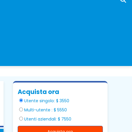
Acquista ora
Utente singolo: $ 3550
Multi-utente : $ 5550
Utenti aziendali: $ 7550
Acquista ora