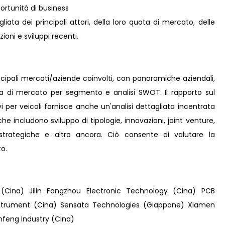
rtunità di business
iata dei principali attori, della loro quota di mercato, delle
zioni e sviluppi recenti.
incipali mercati/aziende coinvolti, con panoramiche aziendali,
ta di mercato per segmento e analisi SWOT. Il rapporto sul
i per veicoli fornisce anche un'analisi dettagliata incentrata
, che includono sviluppo di tipologie, innovazioni, joint venture,
e strategiche e altro ancora. Ciò consente di valutare la
o.
Cina) Jilin Fangzhou Electronic Technology (Cina) PCB
Instrument (Cina) Sensata Technologies (Giappone) Xiamen
nfeng Industry (Cina)