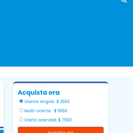
Acquista ora
Utente singolo: $ 3550
Multi-utente : $ 5550
Utenti aziendali: $ 7550
Acquista ora