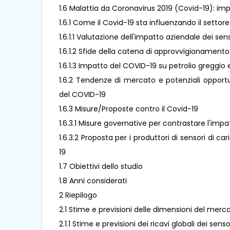
1.6 Malattia da Coronavirus 2019 (Covid-19): impa
1.6.1 Come il Covid-19 sta influenzando il settore
1.6.1.1 Valutazione dell'impatto aziendale dei sen
1.6.1.2 Sfide della catena di approvvigionamento
1.6.1.3 Impatto del COVID-19 su petrolio greggio e
1.6.2 Tendenze di mercato e potenziali opportun
del COVID-19
1.6.3 Misure/Proposte contro il Covid-19
1.6.3.1 Misure governative per contrastare l'imp
1.6.3.2 Proposta per i produttori di sensori di c
19
1.7 Obiettivi dello studio
1.8 Anni considerati
2 Riepilogo
2.1 Stime e previsioni delle dimensioni del merca
2.1.1 Stime e previsioni dei ricavi globali dei sen