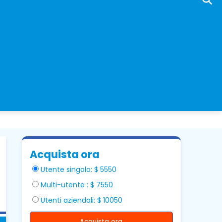
Acquista ora
Utente singolo: $ 5550
Multi-utente : $ 7550
Utenti aziendali: $ 10050
Acquista ora