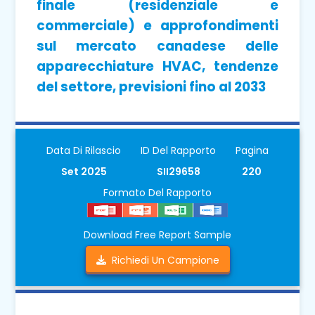
finale (residenziale e
commerciale) e approfondimenti
sul mercato canadese delle
apparecchiature HVAC, tendenze
del settore, previsioni fino al 2033
Data Di Rilascio
ID Del Rapporto
Pagina
Set 2025
SII29658
220
Formato Del Rapporto
Download Free Report Sample
Richiedi Un Campione