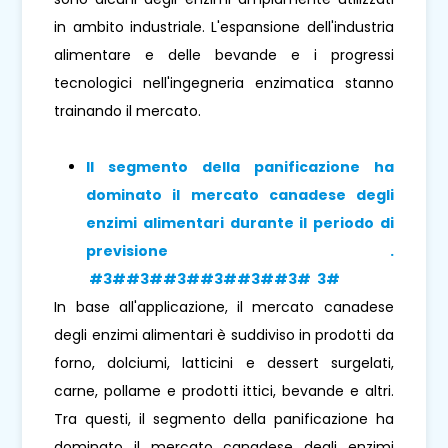
in ambito industriale. L'espansione dell'industria
alimentare e delle bevande e i progressi
tecnologici nell'ingegneria enzimatica stanno
trainando il mercato.
Il segmento della panificazione
ha
dominato il mercato canadese degli
enzimi alimentari durante il periodo di
previsione
.
#3##3##3##3##3##3# 3#
In base all'applicazione, il mercato canadese
degli enzimi alimentari è suddiviso in prodotti da
forno, dolciumi, latticini e dessert surgelati,
carne, pollame e prodotti ittici, bevande e altri.
Tra questi, il segmento della panificazione ha
dominato il mercato canadese degli enzimi