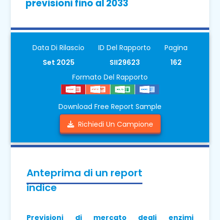
previsioni fino al 2033
Data Di Rilascio
ID Del Rapporto
Pagina
Set 2025
SII29623
162
Formato Del Rapporto
Download Free Report Sample
Richiedi Un Campione
Anteprima di un report
indice
Previsioni di mercato degli enzimi