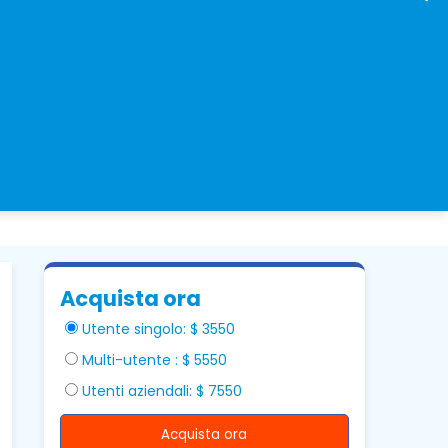
Acquista ora
Utente singolo: $ 3550
Multi-utente : $ 5550
Utenti aziendali: $ 7550
Acquista ora