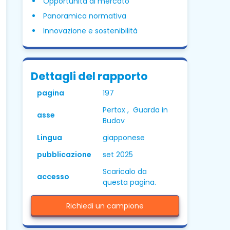
Opportunità di mercato
Panoramica normativa
Innovazione e sostenibilità
Dettagli del rapporto
pagina
197
Pertox , Guarda in
asse
Budov
Lingua
giapponese
pubblicazione
set 2025
Scaricalo da
accesso
questa pagina.
Richiedi un campione