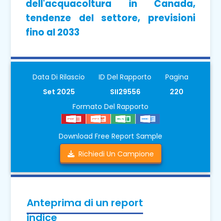
dell'acquacoltura in Canada,
tendenze del settore, previsioni
fino al 2033
Data Di Rilascio
ID Del Rapporto
Pagina
Set 2025
SII29556
220
Formato Del Rapporto
Download Free Report Sample
Richiedi Un Campione
Anteprima di un report
indice