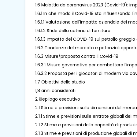
1.6 Malattia da coronavirus 2023 (Covid-19): i
1.6.1 In che modo il Covid-19 sta influenzando l
1.6.1.1 Valutazione dell'impatto aziendale dei 
1.6.1.2 Sfide della catena di fornitura
1.6.1.3 Impatto del COVID-19 sul petrolio greggio 
1.6.2 Tendenze del mercato e potenziali oppo
1.6.3 Misure/proposta contro il Covid-19
1.6.3.1 Misure governative per combattere l'imp
1.6.3.2 Proposta per i giocatori di modem via c
1.7 Obiettivi dello studio
1,8 anni considerati
2 Riepilogo esecutivo
2.1 Stime e previsioni sulle dimensioni del mer
2.1.1 Stime e previsioni sulle entrate globali d
2.1.2 Stime e previsioni della capacità di prod
2.1.3 Stime e previsioni di produzione globali 