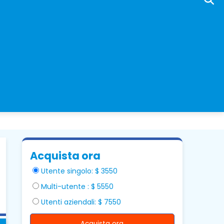
Acquista ora
Utente singolo: $ 3550
Multi-utente : $ 5550
Utenti aziendali: $ 7550
Acquista ora