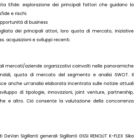
ta Sfide: esplorazione dei principali fattori che guidano la
fide e rischi.
pportunità di business
liata dei principali attori, loro quota di mercato, iniziative
s. acquisizioni e sviluppi recenti.
pali mercati/aziende organizzativi coinvolti nelle panoramiche
iendali, quota di mercato del segmento e analisi SWOT. Il
sce anche un’analisi elaborata incentrata sulle notizie attuali
viluppo di tipologie, innovazioni, joint venture, partnership,
iche e altro. Ciò consente la valutazione della concorrenza
ti DeVan Sigillanti generali Sigillanti GSSI RENOLIT K-FLEX Sika