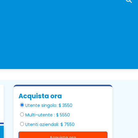
Acquista ora
Utente singolo: $ 3550
Multi-utente : $ 5550
Utenti aziendali: $ 7550
Acquista ora