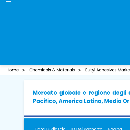
Home
Chemicals & Materials
Butyl Adhesives Marke
Mercato globale e regione degli a
Pacifico, America Latina, Medio Or
Data Di Rilascio
ID Del Rapporto
Pagina