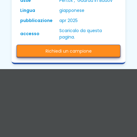
asse
Pertox , Guarda in Budov
Lingua
giapponese
pubblicazione
apr 2025
Scaricalo da questa
accesso
pagina.
Richiedi un campione