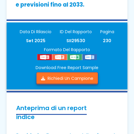
e previsioni fino al 2033.
Data Di Rilascio
ID Del Rapporto
Pagina
Set 2025
SII29530
230
Formato Del Rapporto
Download Free Report Sample
Richiedi Un Campione
Anteprima di un report
indice