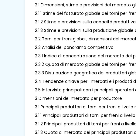
2.1 Dimensioni, stime e previsioni del mercato gl
2.1.1 Stime del fatturato globale dei torni per fr
2.1.2 Stime e previsioni sulla capacità produttiv
2.1.3 Stime e previsioni sulla produzione globale 
2.2 Torni per freni globali, dimensioni del merca
2.3 Analisi del panorama competitivo
2.3.1 Indice di concentrazione del mercato dei p
2.3.2 Quota di mercato globale dei torni per freni 
2.3.3 Distribuzione geografica dei produttori globa
2.4 Tendenze chiave per i mercati e i prodotti de
2.5 Interviste principali con i principali operator
3 Dimensioni del mercato per produttore
3.1 Principali produttori di torni per freni a live
3.1.1 Principali produttori di torni per freni a l
3.1.2 Principali produttori di torni per freni a l
3.1.3 Quota di mercato dei principali produttori d