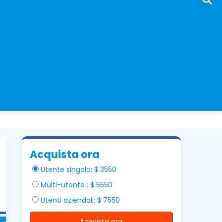
Acquista ora
Utente singolo: $ 3550
Multi-utente : $ 5550
Utenti aziendali: $ 7550
Acquista ora