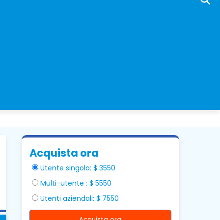
Acquista ora
Utente singolo: $ 3550
Multi-utente : $ 5550
Utenti aziendali: $ 7550
Acquista ora