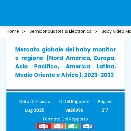
Home
Semiconductors & Electronics
Baby Video Mo
Mercato globale dei baby monitor
e regione (Nord America, Europa,
Asia Pacifico, America Latina,
Medio Oriente e Africa), 2023-2033
Data Di Rilascio
ID Del Rapporto
Pagina
Lug 2025
SII28996
217
Formato Del Rapporto