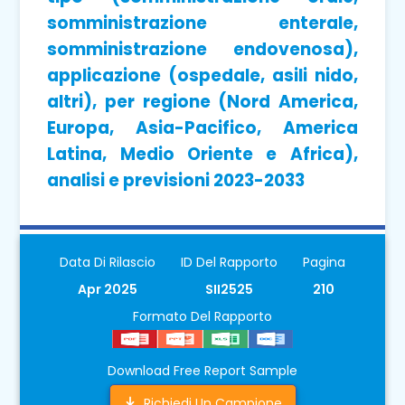
somministrazione enterale,
somministrazione endovenosa),
applicazione (ospedale, asili nido,
altri), per regione (Nord America,
Europa, Asia-Pacifico, America
Latina, Medio Oriente e Africa),
analisi e previsioni 2023-2033
Data Di Rilascio
ID Del Rapporto
Pagina
Apr 2025
SII2525
210
Formato Del Rapporto
Download Free Report Sample
Richiedi Un Campione