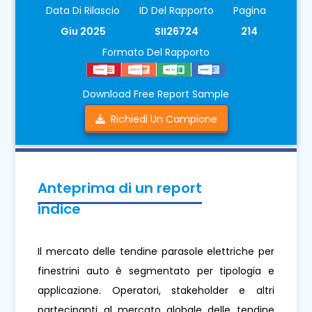
Data Di Rilascio
ID Del Rapporto
Pagina
Giu 2025
SII26724
214
Formato Del Rapporto
Download Free Report Sample
Richiedi Un Campione
Anteprima di un report
indice
Il mercato delle tendine parasole elettriche per
finestrini auto è segmentato per tipologia e
applicazione. Operatori, stakeholder e altri
partecipanti al mercato globale delle tendine