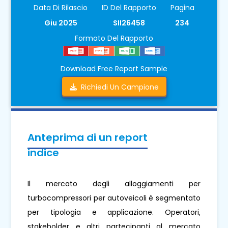
Data Di Rilascio
ID Del Rapporto
Pagina
Giu 2025
SII26458
234
Formato Del Rapporto
Download Free Report Sample
Richiedi Un Campione
Anteprima di un report
indice
Il mercato degli alloggiamenti per
turbocompressori per autoveicoli è segmentato
per tipologia e applicazione. Operatori,
stakeholder e altri partecipanti al mercato