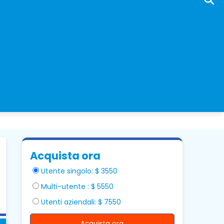
Acquista ora
Utente singolo: $ 3550
Multi-utente : $ 5550
Utenti aziendali: $ 7550
Acquista ora