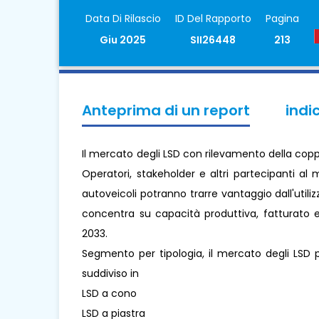
Data Di Rilascio
ID Del Rapporto
Pagina
Giu 2025
SII26448
213
Anteprima di un report
indi
Il mercato degli LSD con rilevamento della copp
Operatori, stakeholder e altri partecipanti a
autoveicoli potranno trarre vantaggio dall'utili
concentra su capacità produttiva, fatturato e 
2033.
Segmento per tipologia, il mercato degli LSD p
suddiviso in
LSD a cono
LSD a piastra