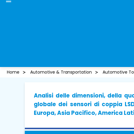
Home
Automotive & Transportation
Automotive To
Analisi delle dimensioni, della qu
globale dei sensori di coppia LS
Europa, Asia Pacifico, America Lat