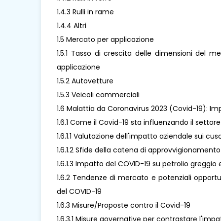
1.4.3 Rulli in rame
1.4.4 Altri
1.5 Mercato per applicazione
1.5.1 Tasso di crescita delle dimensioni del m
applicazione
1.5.2 Autovetture
1.5.3 Veicoli commerciali
1.6 Malattia da Coronavirus 2023 (Covid-19): Imp
1.6.1 Come il Covid-19 sta influenzando il settor
1.6.1.1 Valutazione dell'impatto aziendale sui cu
1.6.1.2 Sfide della catena di approvvigionamento
1.6.1.3 Impatto del COVID-19 su petrolio greggio e
1.6.2 Tendenze di mercato e potenziali opportun
del COVID-19
1.6.3 Misure/Proposte contro il Covid-19
1.6.3.1 Misure governative per contrastare l'imp