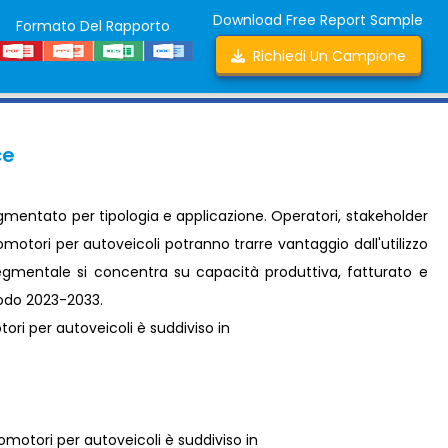
Download Free Report Sample
Formato Del Rapporto
Richiedi Un Campione
ce
gmentato per tipologia e applicazione. Operatori, stakeholder
omotori per autoveicoli potranno trarre vantaggio dall'utilizzo
 segmentale si concentra su capacità produttiva, fatturato e
riodo 2023-2033.
ori per autoveicoli è suddiviso in
motori per autoveicoli è suddiviso in