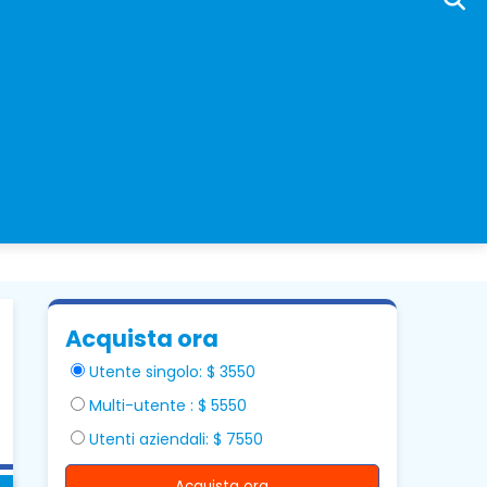
Acquista ora
Utente singolo: $ 3550
Multi-utente : $ 5550
Utenti aziendali: $ 7550
Acquista ora