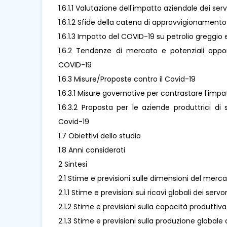
1.6.1.1 Valutazione dell'impatto aziendale dei s
1.6.1.2 Sfide della catena di approvvigionamento
1.6.1.3 Impatto del COVID-19 su petrolio greggio e
1.6.2 Tendenze di mercato e potenziali oppo
COVID-19
1.6.3 Misure/Proposte contro il Covid-19
1.6.3.1 Misure governative per contrastare l'imp
1.6.3.2 Proposta per le aziende produttrici d
Covid-19
1.7 Obiettivi dello studio
1.8 Anni considerati
2 Sintesi
2.1 Stime e previsioni sulle dimensioni del merc
2.1.1 Stime e previsioni sui ricavi globali dei se
2.1.2 Stime e previsioni sulla capacità produtti
2.1.3 Stime e previsioni sulla produzione global