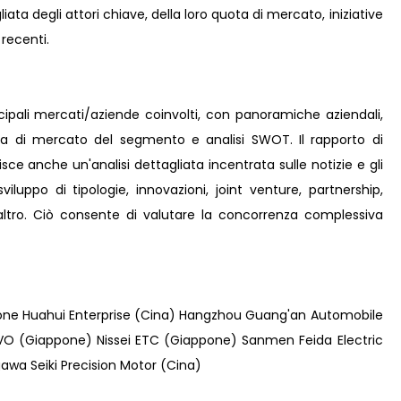
ta degli attori chiave, della loro quota di mercato, iniziative
 recenti.
incipali mercati/aziende coinvolti, con panoramiche aziendali,
ota di mercato del segmento e analisi SWOT. Il rapporto di
ce anche un'analisi dettagliata incentrata sulle notizie e gli
viluppo di tipologie, innovazioni, joint venture, partnership,
e altro. Ciò consente di valutare la concorrenza complessiva
ne Huahui Enterprise (Cina) Hangzhou Guang'an Automobile
RVO (Giappone) Nissei ETC (Giappone) Sanmen Feida Electric
wa Seiki Precision Motor (Cina)