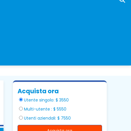
Acquista ora
Utente singolo: $ 3550
Multi-utente : $ 5550
Utenti aziendali: $ 7550
Acquista ora