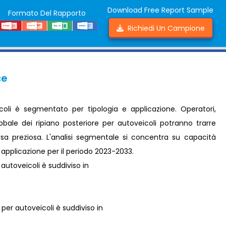
Download Free Report Sample
Formato Del Rapporto
Richiedi Un Campione
ce
coli è segmentato per tipologia e applicazione. Operatori,
obale dei ripiano posteriore per autoveicoli potranno trarre
orsa preziosa. L'analisi segmentale si concentra su capacità
e applicazione per il periodo 2023-2033.
r autoveicoli è suddiviso in
i per autoveicoli è suddiviso in