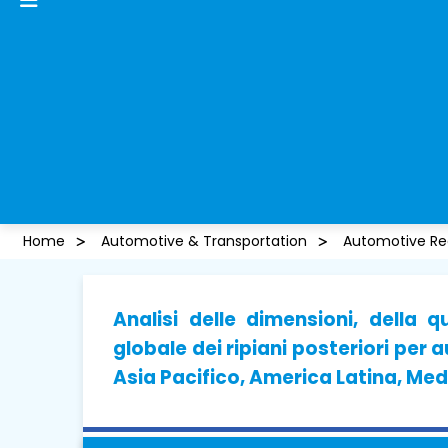
Home
Automotive & Transportation
Automotive Rea
Analisi delle dimensioni, della 
globale dei ripiani posteriori per 
Asia Pacifico, America Latina, Med