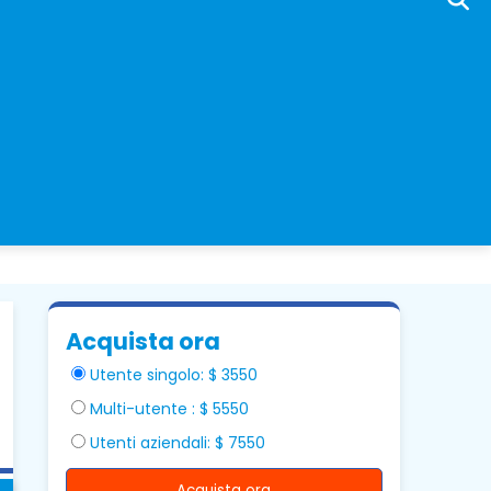
Acquista ora
Utente singolo: $ 3550
Multi-utente : $ 5550
Utenti aziendali: $ 7550
Acquista ora