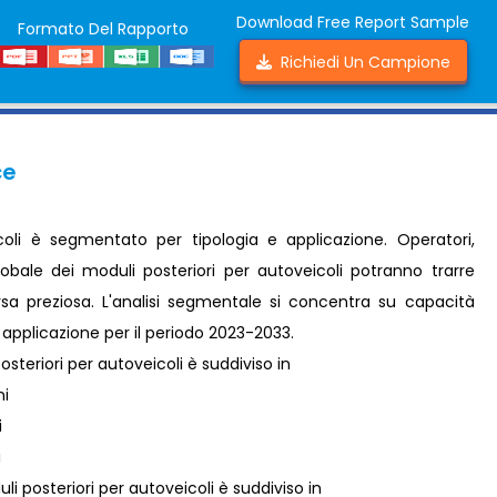
Download Free Report Sample
Formato Del Rapporto
Richiedi Un Campione
ce
coli è segmentato per tipologia e applicazione. Operatori,
lobale dei moduli posteriori per autoveicoli potranno trarre
orsa preziosa. L'analisi segmentale si concentra su capacità
e applicazione per il periodo 2023-2033.
steriori per autoveicoli è suddiviso in
ni
i
i
 posteriori per autoveicoli è suddiviso in