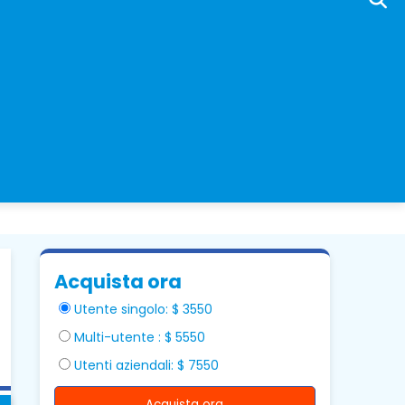
Acquista ora
Utente singolo: $ 3550
Multi-utente : $ 5550
Utenti aziendali: $ 7550
Acquista ora