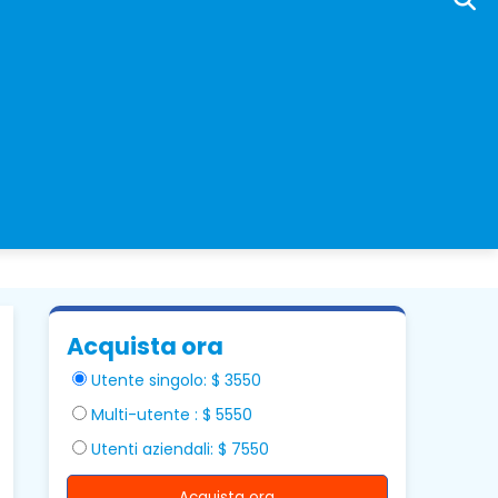
Acquista ora
Utente singolo: $ 3550
Multi-utente : $ 5550
Utenti aziendali: $ 7550
Acquista ora