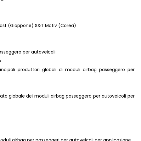
Plast (Giappone) S&T Motiv (Corea)
passeggero per autoveicoli
o
principali produttori globali di moduli airbag passeggero per
rcato globale dei moduli airbag passeggero per autoveicoli per
moduli airbag per passeggeri per autoveicoli per applicazione