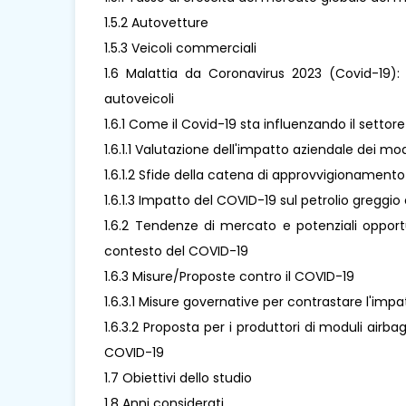
1.5.2 Autovetture
1.5.3 Veicoli commerciali
1.6 Malattia da Coronavirus 2023 (Covid-19):
autoveicoli
1.6.1 Come il Covid-19 sta influenzando il settor
1.6.1.1 Valutazione dell'impatto aziendale dei mo
1.6.1.2 Sfide della catena di approvvigionamento
1.6.1.3 Impatto del COVID-19 sul petrolio greggio 
1.6.2 Tendenze di mercato e potenziali opport
contesto del COVID-19
1.6.3 Misure/Proposte contro il COVID-19
1.6.3.1 Misure governative per contrastare l'imp
1.6.3.2 Proposta per i produttori di moduli airb
COVID-19
1.7 Obiettivi dello studio
1.8 Anni considerati