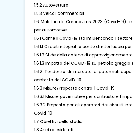
1.5.2 Autovetture
1.5.3 Veicoli commerciali
1.6 Malattia da Coronavirus 2023 (Covid-19): Imp
per automotive
1.6.1 Come il Covid-19 sta influenzando il settor
1.6.1.1 Circuiti integrati a ponte di interfaccia
1.6.1.2 Sfide della catena di approvvigionamento
1.6.1.3 Impatto del COVID-19 su petrolio greggio e
1.6.2 Tendenze di mercato e potenziali opport
contesto del COVID-19
1.6.3 Misure/Proposte contro il Covid-19
1.6.3.1 Misure governative per contrastare l'imp
1.6.3.2 Proposta per gli operatori dei circuiti i
Covid-19
1.7 Obiettivi dello studio
1.8 Anni considerati