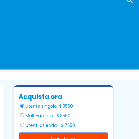
Acquista ora
Utente singolo: $ 3550
Multi-utente : $ 5550
Utenti aziendali: $ 7550
Acquista ora