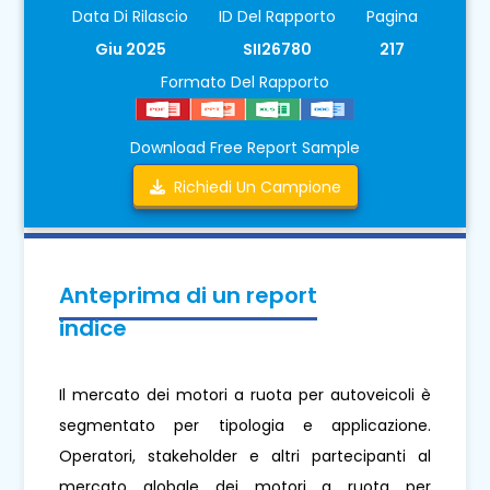
Data Di Rilascio
ID Del Rapporto
Pagina
Giu 2025
SII26780
217
Formato Del Rapporto
Download Free Report Sample
Richiedi Un Campione
Anteprima di un report
indice
Il mercato dei motori a ruota per autoveicoli è
segmentato per tipologia e applicazione.
Operatori, stakeholder e altri partecipanti al
mercato globale dei motori a ruota per