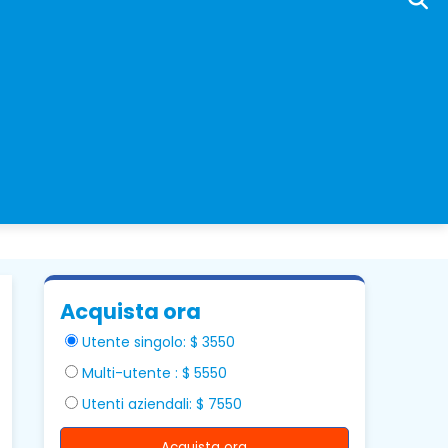
Acquista ora
Utente singolo: $ 3550
Multi-utente : $ 5550
Utenti aziendali: $ 7550
Acquista ora