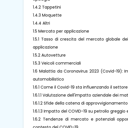
1.4.2 Tappetini
1.4.3 Moquette
1.4.4 Altri
1.5 Mercato per applicazione
1.5.1 Tasso di crescita del mercato globale dei
applicazione
1.5.2 Autovetture
1.5.3 Veicoli commerciali
1.6 Malattia da Coronavirus 2023 (Covid-19): Imp
automobilistico
1.6.1 Come il Covid-19 sta influenzando il settore
1.6.1.1 Valutazione dell'impatto aziendale dei mat
1.6.1.2 Sfide della catena di approvvigionamento
1.6.1.3 Impatto del COVID-19 su petrolio greggio e
1.6.2 Tendenze di mercato e potenziali opport
contesto del COVID-19