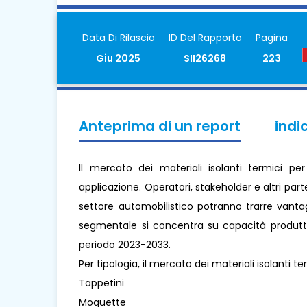
Data Di Rilascio
ID Del Rapporto
Pagina
Giu 2025
SII26268
223
Anteprima di un report
indi
Il mercato dei materiali isolanti termici pe
applicazione. Operatori, stakeholder e altri part
settore automobilistico potranno trarre vantagg
segmentale si concentra su capacità produttiva
periodo 2023-2033.
Per tipologia, il mercato dei materiali isolanti te
Tappetini
Moquette