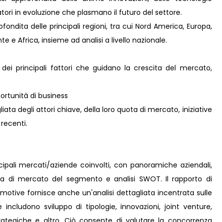
ori in evoluzione che plasmano il futuro del settore.
ondita delle principali regioni, tra cui Nord America, Europa,
e e Africa, insieme ad analisi a livello nazionale.
 dei principali fattori che guidano la crescita del mercato,
rtunità di business
ta degli attori chiave, della loro quota di mercato, iniziative
 recenti.
incipali mercati/aziende coinvolti, con panoramiche aziendali,
ota di mercato del segmento e analisi SWOT. Il rapporto di
omotive fornisce anche un'analisi dettagliata incentrata sulle
e includono sviluppo di tipologie, innovazioni, joint venture,
strategiche e altro. Ciò consente di valutare la concorrenza