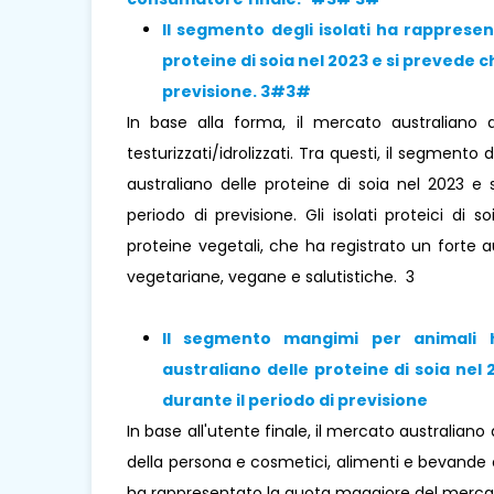
Il segmento degli isolati ha rapprese
proteine ​​di soia nel 2023 e si prevede
previsione.
3#3#
In base alla forma, il mercato australiano de
testurizzati/idrolizzati. Tra questi, il segment
australiano delle proteine ​​di soia nel 2023 
periodo di previsione. Gli isolati proteici d
proteine ​​vegetali, che ha registrato un for
vegetariane, vegane e salutistiche. 3
Il segmento
mangimi per animali
australiano delle proteine ​​di soia ne
durante il periodo di previsione
In base all'utente finale, il mercato australiano 
della persona e cosmetici, alimenti e bevande e
ha rappresentato la quota maggiore del mercato 