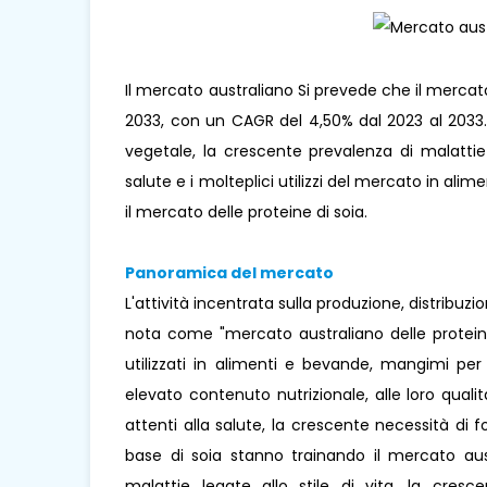
Il mercato australiano Si prevede che il mercato de
2033, con un CAGR del 4,50% dal 2023 al 2033.
vegetale, la crescente prevalenza di malattie 
salute e i molteplici utilizzi del mercato in ali
il mercato delle proteine ​​di soia.
Panoramica del mercato
L'attività incentrata sulla produzione, distribuzion
nota come "mercato australiano delle proteine
utilizzati in alimenti e bevande, mangimi per
elevato contenuto nutrizionale, alle loro quali
attenti alla salute, la crescente necessità di f
base di soia stanno trainando il mercato aust
malattie legate allo stile di vita, la cre