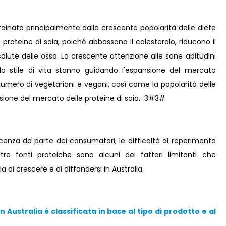
è trainato principalmente dalla crescente popolarità delle diete
oteine ​​di soia, poiché abbassano il colesterolo, riducono il
salute delle ossa. La crescente attenzione alle sane abitudini
llo stile di vita stanno guidando l'espansione del mercato
e numero di vegetariani e vegani, così come la popolarità delle
sione del mercato delle proteine ​​di soia. 3#3#
scenza da parte dei consumatori, le difficoltà di reperimento
re fonti proteiche sono alcuni dei fattori limitanti che
oia di crescere e di diffondersi in Australia.
in Australia è classificata in base al tipo di prodotto e al