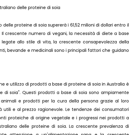
lle proteine ​​di soia supererà i 61,52 milioni di dollari entro il
 Il crescente numero di vegani, la necessità di diete a base
legate allo stile di vita, la crescente consapevolezza della
menti, bevande e medicinali sono i principali fattori che guidano
e e utilizzo di prodotti a base di proteine ​​di soia in Australia è
 ​​di soia". Questi prodotti a base di soia sono ampiamente
 animali e prodotti per la cura della persona grazie al loro
tà utili e al prezzo ragionevole. Le tendenze dei consumatori
onti proteiche di origine vegetale e i progressi nei prodotti a
raliano delle proteine ​​di soia. La crescente prevalenza di
scente attenzione a un'alimentazione sana e la crescente