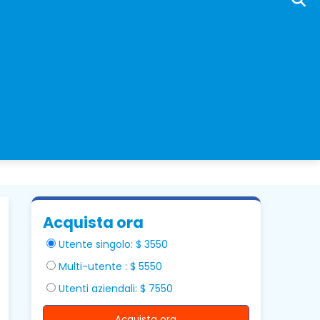
Acquista ora
Utente singolo: $ 3550
Multi-utente : $ 5550
Utenti aziendali: $ 7550
Acquista ora