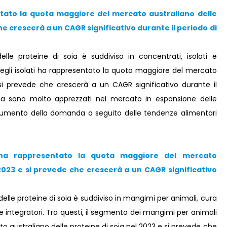
ntato la quota maggiore del mercato australiano delle
 che crescerà a un CAGR significativo durante il periodo di
lle proteine ​​di soia è suddiviso in concentrati, isolati e
o degli isolati ha rappresentato la quota maggiore del mercato
e si prevede che crescerà a un CAGR significativo durante il
i soia sono molto apprezzati nel mercato in espansione delle
te aumento della domanda a seguito delle tendenze alimentari
ha rappresentato la quota maggiore del mercato
l 2023 e si prevede che crescerà a un CAGR significativo
delle proteine ​​di soia è suddiviso in mangimi per animali, cura
 integratori. Tra questi, il segmento dei mangimi per animali
australiano delle proteine ​​di soia nel 2023 e si prevede che