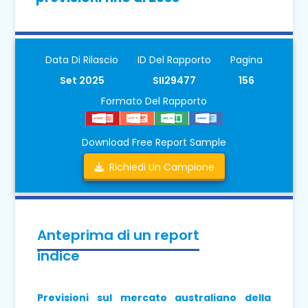
Data Di Rilascio
ID Del Rapporto
Pagina
Set 2025
SII29477
156
Formato Del Rapporto
Download Free Report Sample
Richiedi Un Campione
Anteprima di un report
indice
Previsioni sul mercato australiano della