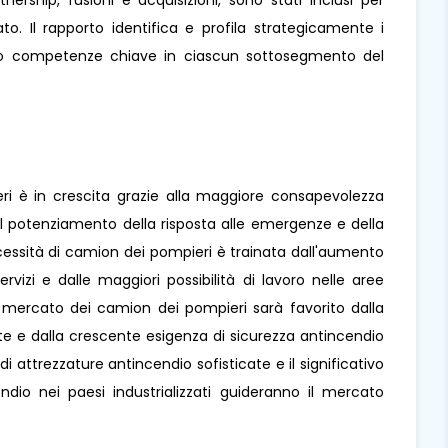
nership, fusioni e acquisizioni, sono stati inclusi per
. Il rapporto identifica e profila strategicamente i
loro competenze chiave in ciascun sottosegmento del
.
ri è in crescita grazie alla maggiore consapevolezza
al potenziamento della risposta alle emergenze e della
ecessità di camion dei pompieri è trainata dall'aumento
ervizi e dalle maggiori possibilità di lavoro nelle aree
 mercato dei camion dei pompieri sarà favorito dalla
ate e dalla crescente esigenza di sicurezza antincendio
di attrezzature antincendio sofisticate e il significativo
dio nei paesi industrializzati guideranno il mercato