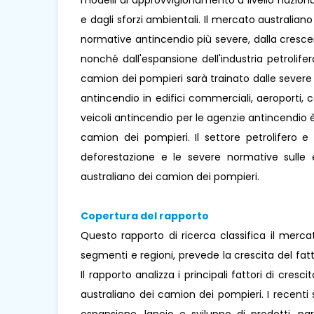
modelli di approvvigionamento a livello naziona
e dagli sforzi ambientali. Il mercato australia
normative antincendio più severe, dalla crescen
nonché dall'espansione dell'industria petrolife
camion dei pompieri sarà trainato dalle severe
antincendio in edifici commerciali, aeroporti, 
veicoli antincendio per le agenzie antincendio 
camion dei pompieri. Il settore petrolifero e 
deforestazione e le severe normative sulle e
australiano dei camion dei pompieri.
Copertura del rapporto
Questo rapporto di ricerca classifica il merc
segmenti e regioni, prevede la crescita del fa
Il rapporto analizza i principali fattori di cres
australiano dei camion dei pompieri. I recenti