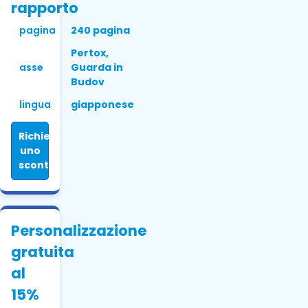
rapporto
pagina
240 pagina
Pertox,
asse
Guarda in
Budov
lingua
giapponese
Richiedi
uno
sconto
Personalizzazione
gratuita
al
15%