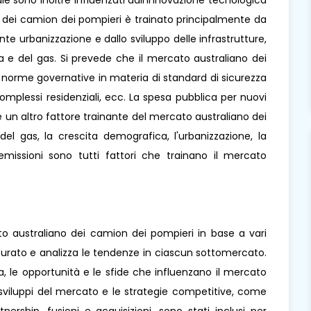
le sono inoltre influenzati dall'innovazione tecnologica
no dei camion dei pompieri è trainato principalmente da
te urbanizzazione e dallo sviluppo delle infrastrutture,
ra e del gas. Si prevede che il mercato australiano dei
 norme governative in materia di standard di sicurezza
complessi residenziali, ecc. La spesa pubblica per nuovi
è un altro fattore trainante del mercato australiano dei
del gas, la crescita demografica, l'urbanizzazione, la
missioni sono tutti fattori che trainano il mercato
ato australiano dei camion dei pompieri in base a vari
tturato e analizza le tendenze in ciascun sottomercato.
cita, le opportunità e le sfide che influenzano il mercato
 sviluppi del mercato e le strategie competitive, come