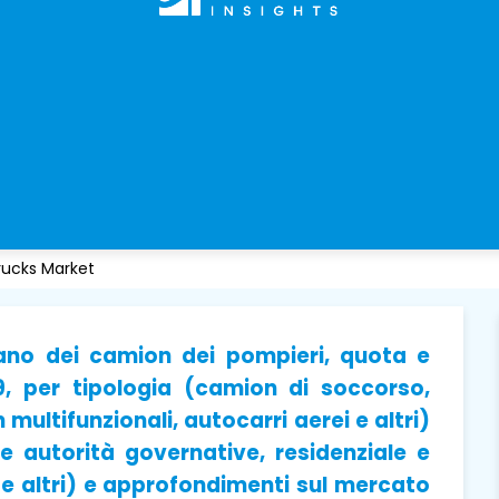
Trucks Market
ano dei camion dei pompieri, quota e
9, per tipologia (camion di soccorso,
ultifunzionali, autocarri aerei e altri)
 e autorità governative, residenziale e
 e altri) e approfondimenti sul mercato