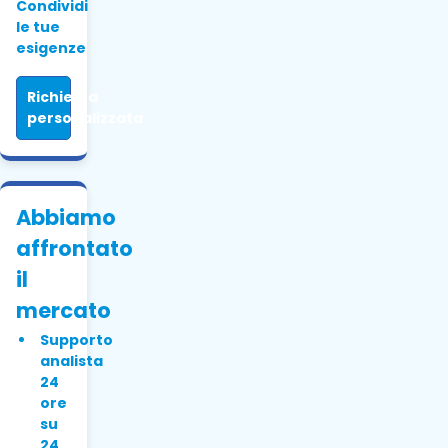
Condividi
le tue
esigenze
Richiesta
personalizzata
Abbiamo
affrontato
il
mercato
Supporto
analista
24
ore
su
24,