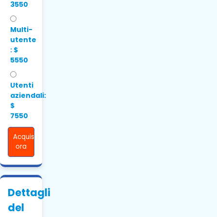
3550
Multi-
utente
: $
5550
Utenti
aziendali:
$
7550
Acquista
ora
Dettagli
del