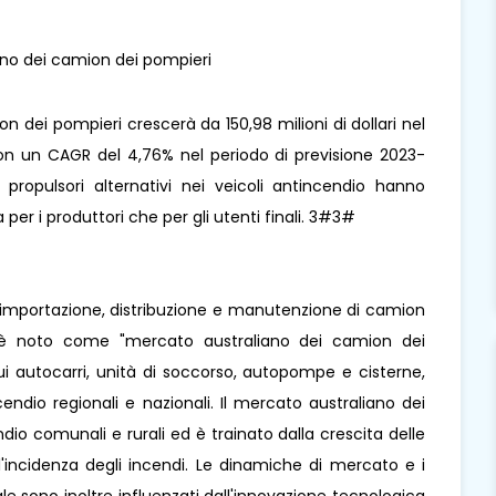
n dei pompieri crescerà da 150,98 milioni di dollari nel
, con un CAGR del 4,76% nel periodo di previsione 2023-
i propulsori alternativi nei veicoli antincendio hanno
er i produttori che per gli utenti finali. 3#3#
e, importazione, distribuzione e manutenzione di camion
o è noto come "mercato australiano dei camion dei
a cui autocarri, unità di soccorso, autopompe e cisterne,
ncendio regionali e nazionali. Il mercato australiano dei
dio comunali e rurali ed è trainato dalla crescita delle
l'incidenza degli incendi. Le dinamiche di mercato e i