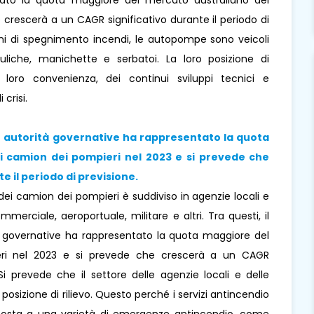
ato la quota maggiore del mercato australiano dei
crescerà a un CAGR significativo durante il periodo di
zioni di spegnimento incendi, le autopompe sono veicoli
uliche, manichette e serbatoi. La loro posizione di
 loro convenienza, dei continui sviluppi tecnici e
i crisi.
le autorità governative ha rappresentato la quota
 camion dei pompieri nel 2023 e si prevede che
e il periodo di previsione.
 dei camion dei pompieri è suddiviso in agenzie locali e
merciale, aeroportuale, militare e altri. Tra questi, il
à governative ha rappresentato la quota maggiore del
eri nel 2023 e si prevede che crescerà a un CAGR
 Si prevede che il settore delle agenzie locali e delle
posizione di rilievo. Questo perché i servizi antincendio