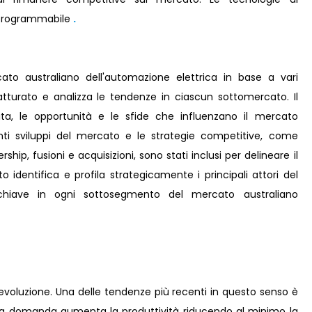
a programmabile
.
cato australiano dell'automazione elettrica in base a vari
atturato e analizza le tendenze in ciascun sottomercato. Il
scita, le opportunità e le sfide che influenzano il mercato
enti sviluppi del mercato e le strategie competitive, come
ship, fusioni e acquisizioni, sono stati inclusi per delineare il
identifica e profila strategicamente i principali attori del
hiave in ogni sottosegmento del mercato australiano
 evoluzione. Una delle tendenze più recenti in questo senso è
a domanda aumenta la produttività riducendo al minimo la