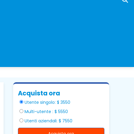
Acquista ora
Utente singolo: $ 3550
Multi-utente : $ 5550
Utenti aziendali: $ 7550
Acquista ora