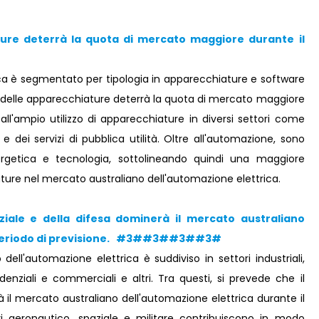
ture
deterrà la quota di mercato maggiore durante il
ica è segmentato per tipologia in apparecchiature e software
to delle apparecchiature deterrà la quota di mercato maggiore
all'ampio utilizzo di apparecchiature in diversi settori come
e dei servizi di pubblica utilità. Oltre all'automazione, sono
nergetica e tecnologia, sottolineando quindi una maggiore
re nel mercato australiano dell'automazione elettrica.
iale e della difesa dominerà il mercato australiano
il periodo di previsione. #3##3##3##3#
 dell'automazione elettrica è suddiviso in settori industriali,
sidenziali e commerciali e altri. Tra questi, si prevede che il
il mercato australiano dell'automazione elettrica durante il
ri aeronautico, spaziale e militare contribuiscono in modo