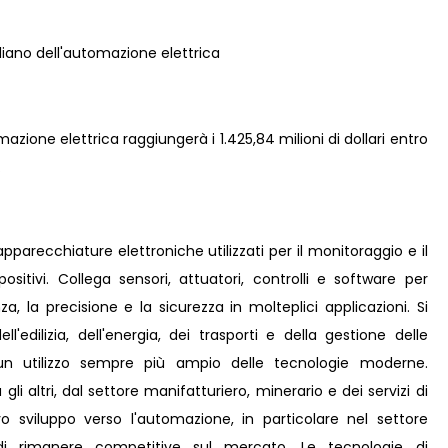
zione elettrica raggiungerà i 1.425,84 milioni di dollari entro
.
pparecchiature elettroniche utilizzati per il monitoraggio e il
positivi. Collega sensori, attuatori, controlli e software per
a, la precisione e la sicurezza in molteplici applicazioni. Si
l'edilizia, dell'energia, dei trasporti e della gestione delle
 un utilizzo sempre più ampio delle tecnologie moderne.
gli altri, dal settore manifatturiero, minerario e dei servizi di
tivo sviluppo verso l'automazione, in particolare nel settore
di rimanere competitive sul mercato. Le tecnologie di