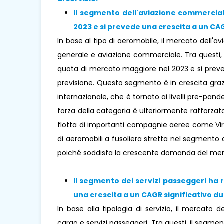
Il segmento dell'aviazione commercia
2023 e si prevede una crescita a un CAG
In base al tipo di aeromobile, il mercato dell'av
generale e aviazione commerciale. Tra questi,
quota di mercato maggiore nel 2023 e si preved
previsione. Questo segmento è in crescita grazi
internazionale, che è tornato ai livelli pre-pand
forza della categoria è ulteriormente rafforzat
flotta di importanti compagnie aeree come Virgin
di aeromobili a fusoliera stretta nel segmento
poiché soddisfa la crescente domanda del merc
Il segmento dei servizi passeggeri ha
una crescita a un CAGR significativo dur
In base alla tipologia di servizio, il mercato de
cargo e servizi passeggeri. Tra questi, il segm