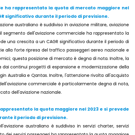
le ha rappresentato la quota di mercato maggiore nel
R significativo durante il periodo di previsione.
iazione australiano è suddiviso in aviazione militare, aviazione
 il segmento dell'aviazione commerciale ha rappresentato la
e una crescita a un CAGR significativo durante il periodo di
e alla forte ripresa del traffico passeggeri aereo nazionale e
emici; questa posizione di mercato è degna di nota. Inoltre, la
a dai continui progetti di espansione e modernizzazione della
 Australia e Qantas. Inoltre, l'attenzione rivolta all'acquisto
 dell'aviazione commerciale è particolarmente degna di nota,
ato dell'aviazione nazionale.
 rappresentato la quota maggiore nel 2023 e si prevede
ante il periodo di previsione.
ll'aviazione australiano è suddiviso in servizi charter, servizi
ento dei servizi passeggeri ha rappresentato la quota maggiore