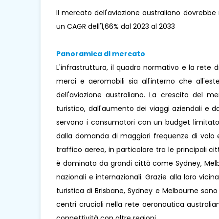
Il mercato dell'aviazione australiano dovrebbe ra
un CAGR dell'1,66% dal 2023 al 2033
Panoramica di mercato
L'infrastruttura, il quadro normativo e la rete d
merci e aeromobili sia all'interno che all'est
dell'aviazione australiano. La crescita del m
turistico, dall'aumento dei viaggi aziendali e
servono i consumatori con un budget limitato. 
dalla domanda di maggiori frequenze di volo e 
traffico aereo, in particolare tra le principali 
è dominato da grandi città come Sydney, Melbo
nazionali e internazionali. Grazie alla loro vicin
turistica di Brisbane, Sydney e Melbourne sono
centri cruciali nella rete aeronautica australia
connettività con altre regioni.