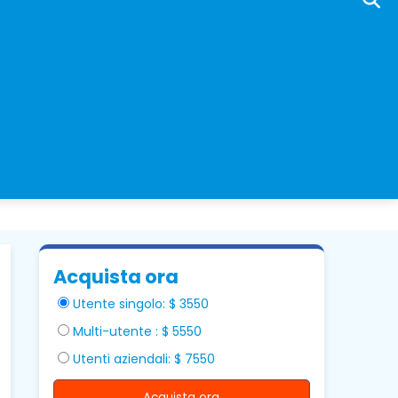
Acquista ora
Utente singolo: $ 3550
Multi-utente : $ 5550
Utenti aziendali: $ 7550
Acquista ora