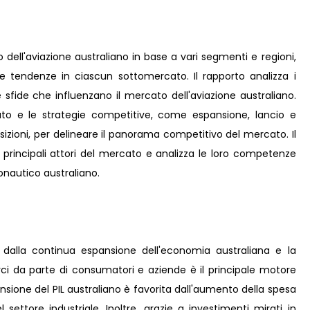
 dell'aviazione australiano in base a vari segmenti e regioni,
le tendenze in ciascun sottomercato. Il rapporto analizza i
le sfide che influenzano il mercato dell'aviazione australiano.
cato e le strategie competitive, come espansione, lancio e
isizioni, per delineare il panorama competitivo del mercato. Il
i principali attori del mercato e analizza le loro competenze
nautico australiano.
a dalla continua espansione dell'economia australiana e la
i da parte di consumatori e aziende è il principale motore
pansione del PIL australiano è favorita dall'aumento della spesa
settore industriale. Inoltre, grazie a investimenti mirati in