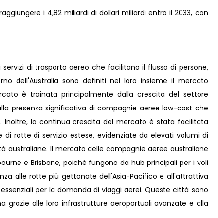
ggiungere i 4,82 miliardi di dollari miliardi entro il 2033, con
i servizi di trasporto aereo che facilitano il flusso di persone,
erno dell'Australia sono definiti nel loro insieme il mercato
ercato è trainata principalmente dalla crescita del settore
 dalla presenza significativa di compagnie aeree low-cost che
Inoltre, la continua crescita del mercato è stata facilitata
di rotte di servizio estese, evidenziate da elevati volumi di
città australiane. Il mercato delle compagnie aeree australiane
urne e Brisbane, poiché fungono da hub principali per i voli
anza alle rotte più gettonate dell'Asia-Pacifico e all'attrattiva
 essenziali per la domanda di viaggi aerei. Queste città sono
na grazie alle loro infrastrutture aeroportuali avanzate e alla